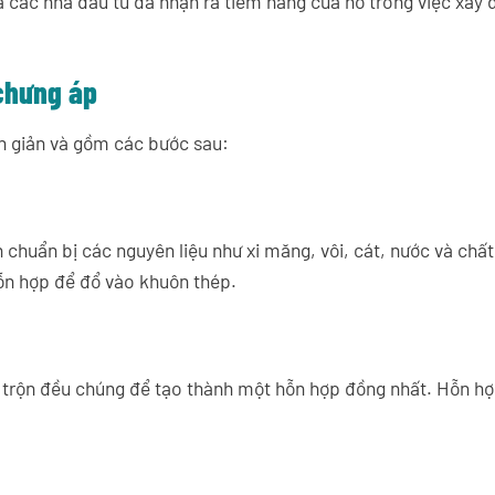
và các nhà đầu tư đã nhận ra tiềm năng của nó trong việc xây 
 chưng áp
ơn giản và gồm các bước sau:
chuẩn bị các nguyên liệu như xi măng, vôi, cát, nước và chất 
ỗn hợp để đổ vào khuôn thép.
nh trộn đều chúng để tạo thành một hỗn hợp đồng nhất. Hỗn hợ