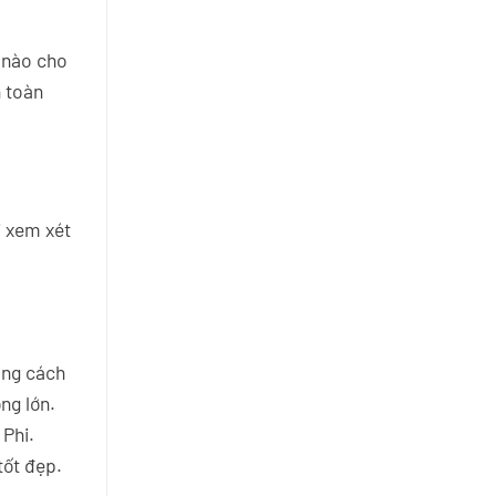
m nào cho
n toàn
i xem xét
ăng cách
ng lớn.
 Phi.
tốt đẹp.