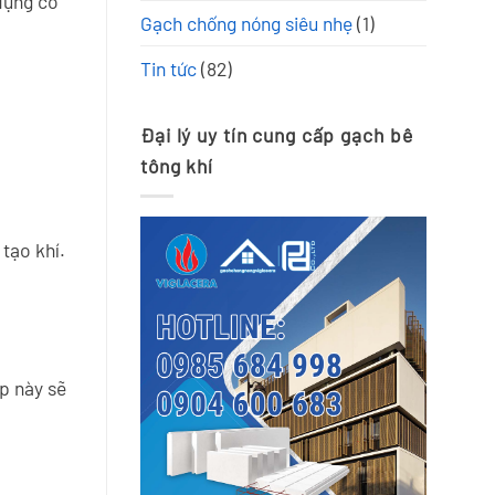
dựng cơ
dựng
Viglacera
cấp
Gạch chống nóng siêu nhẹ
(1)
hiện
tại
gạch
đại
Hưng
chất
Yên
lượng
Tin tức
(82)
tốt
giá
rẻ
Đại lý uy tín cung cấp gạch bê
tông khí
tạo khí.
p này sẽ