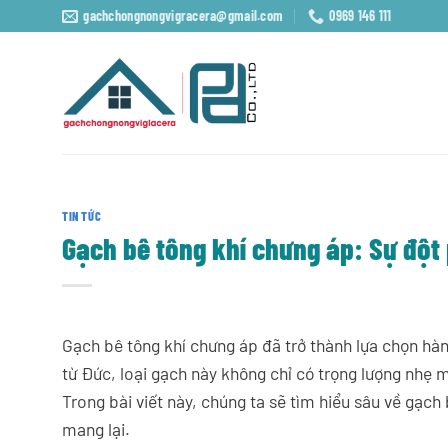
Bỏ
gachchongnongvigracera@gmail.com
0969 146 111
qua
nội
dung
TIN TỨC
Gạch bê tông khí chưng áp: Sự đột
Gạch bê tông khí chưng áp đã trở thành lựa chọn hàn
từ Đức, loại gạch này không chỉ có trọng lượng nhẹ 
Trong bài viết này, chúng ta sẽ tìm hiểu sâu về gạch
mang lại.