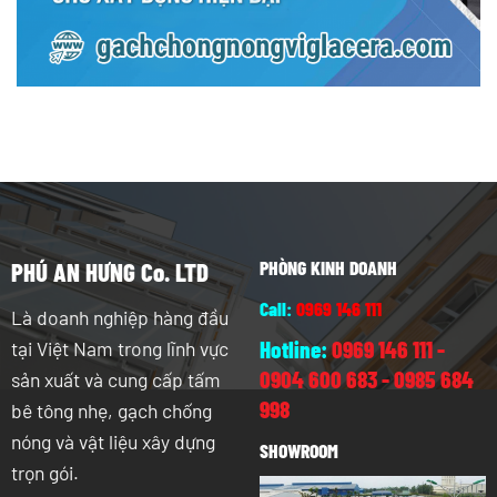
PHÒNG KINH DOANH
PHÚ AN HƯNG Co. LTD
Call:
0969 146 111
Là doanh nghiệp hàng đầu
Hotline:
0969 146 111
-
tại Việt Nam trong lĩnh vực
0904 600 683
-
0985 684
sản xuất và cung cấp tấm
998
bê tông nhẹ, gạch chống
nóng và vật liệu xây dựng
SHOWROOM
trọn gói.