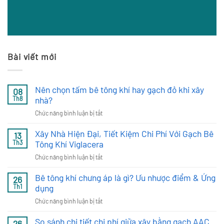
Bài viết mới
Nên chọn tấm bê tông khí hay gạch đỏ khi xây
08
nhà?
Th8
ở
Chức năng bình luận bị tắt
Nên
Xây Nhà Hiện Đại, Tiết Kiệm Chi Phí Với Gạch Bê
chọn
13
tấm
Tông Khí Viglacera
Th3
bê
ở
Chức năng bình luận bị tắt
tông
Xây
khí
Bê tông khí chưng áp là gì? Ưu nhược điểm & Ứng
Nhà
26
hay
Hiện
dụng
Th1
gạch
Đại,
đỏ
ở
Chức năng bình luận bị tắt
Tiết
khi
Bê
Kiệm
xây
So sánh chi tiết chi phí giữa xây bằng gạch AAC
tông
26
Chi