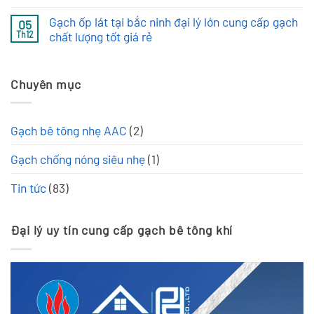
ở
có
bê
Tìm
bình
tông
Gạch ốp lát tại bắc ninh đại lý lớn cung cấp gạch
đại
05
luận
khí
lý
ở
chất lượng tốt giá rẻ
Th12
chưng
gạch
Chân
áp
bê
Không
dung
(AAC)
tông
có
tân
giá
khí
bình
Chủ
tốt
chưng
Chuyên mục
luận
tịch
tại
áp
ở
HĐQT
Bắc
(AAC)
Gạch
Viglacera
Ninh
uy
ốp
Liên
tín
lát
hệ
Gạch bê tông nhẹ AAC
(2)
tại
tại
Phú
Bắc
bắc
An
Ninh
ninh
Hưng
Gạch chống nóng siêu nhẹ
(1)
–
đại
Giải
lý
pháp
lớn
Tin tức
(83)
vật
cung
liệu
cấp
xây
gạch
dựng
chất
hiện
Đại lý uy tín cung cấp gạch bê tông khí
lượng
đại
tốt
giá
rẻ