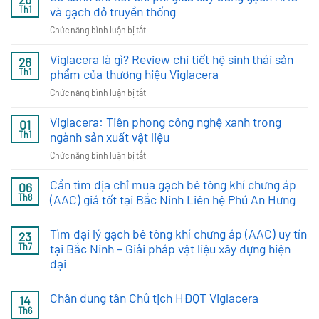
nhà?
khí
và gạch đỏ truyền thống
Th1
Phí
chưng
Với
ở
Chức năng bình luận bị tắt
áp
Gạch
So
là
Bê
Viglacera là gì? Review chi tiết hệ sinh thái sản
sánh
26
gì?
Tông
chi
phẩm của thương hiệu Viglacera
Th1
Ưu
Khí
tiết
nhược
ở
Chức năng bình luận bị tắt
Viglacera
chi
điểm
Viglacera
phí
&
Viglacera: Tiên phong công nghệ xanh trong
là
01
giữa
Ứng
gì?
ngành sản xuất vật liệu
Th1
xây
dụng
Review
bằng
ở
Chức năng bình luận bị tắt
chi
gạch
Viglacera:
tiết
AAC
Cần tìm địa chỉ mua gạch bê tông khí chưng áp
Tiên
06
hệ
và
phong
(AAC) giá tốt tại Bắc Ninh Liên hệ Phú An Hưng
Th8
sinh
gạch
công
thái
Không
đỏ
nghệ
có
sản
Tìm đại lý gạch bê tông khí chưng áp (AAC) uy tín
truyền
23
bình
xanh
phẩm
luận
tại Bắc Ninh – Giải pháp vật liệu xây dựng hiện
thống
Th7
trong
của
ở
đại
ngành
Cần
thương
tìm
sản
Không
hiệu
địa
có
xuất
chỉ
Chân dung tân Chủ tịch HĐQT Viglacera
Viglacera
14
bình
vật
mua
luận
Th6
Không
gạch
liệu